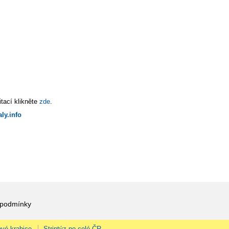
tací klikněte
zde
.
ly.info
 podmínky
vé krabice
Striptýz po celé ČR