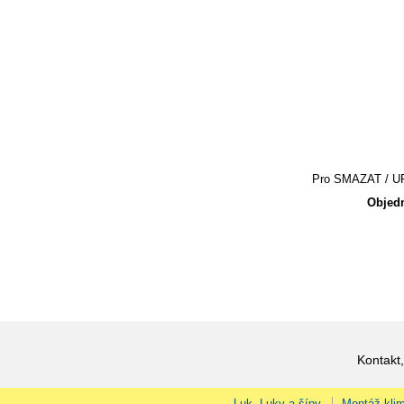
Pro SMAZAT / UPR
Objedn
Kontakt,
Luk, Luky a šípy
Montáž klim