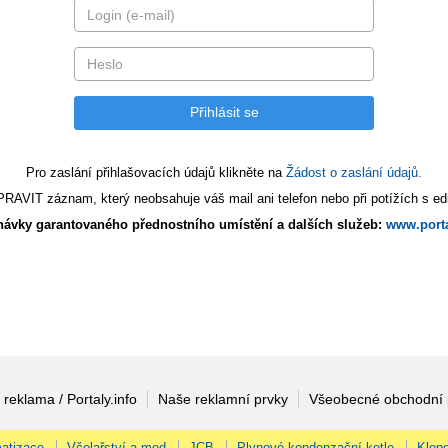
Pro zaslání přihlašovacích údajů klikněte na
Žádost o zaslání údajů.
AVIT záznam, který neobsahuje váš mail ani telefon nebo při potížích s edi
ávky garantovaného přednostního umístění a dalších služeb:
www.porta
 reklama / Portaly.info
Naše reklamní prvky
Všeobecné obchodní
atizace
Včelařství a med
JCB
Plynové kondenzační kotle
Klopo