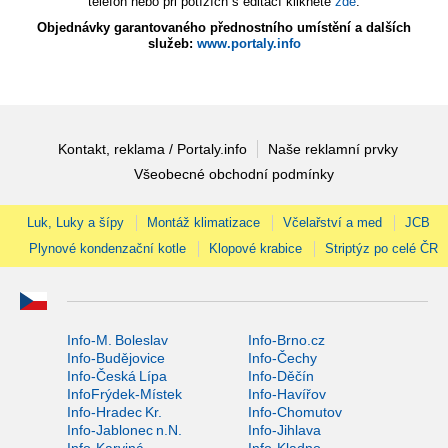
telefon nebo při potížích s editací klikněte
zde
.
Objednávky garantovaného přednostního umístění a dalších
služeb:
www.portaly.info
Kontakt, reklama / Portaly.info
Naše reklamní prvky
Všeobecné obchodní podmínky
Luk, Luky a šípy
Montáž klimatizace
Včelařství a med
JCB
Plynové kondenzační kotle
Klopové krabice
Striptýz po celé ČR
Info-M. Boleslav
Info-Brno.cz
Info-Budějovice
Info-Čechy
Info-Česká Lípa
Info-Děčín
InfoFrýdek-Místek
Info-Havířov
Info-Hradec Kr.
Info-Chomutov
Info-Jablonec n.N.
Info-Jihlava