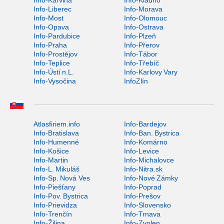
Info-Karviná
Info-Kladno
Info-Liberec
Info-Morava
Info-Most
Info-Olomouc
Info-Opava
Info-Ostrava
Info-Pardubice
Info-Plzeň
Info-Praha
Info-Přerov
Info-Prostějov
Info-Tábor
Info-Teplice
Info-Třebíč
Info-Ústí n.L.
Info-Karlovy Vary
Info-Vysočina
InfoZlín
Atlasfiriem.info
Info-Bardejov
Info-Bratislava
Info-Ban. Bystrica
Info-Humenné
Info-Komárno
Info-Košice
Info-Levice
Info-Martin
Info-Michalovce
Info-L. Mikuláš
Info-Nitra.sk
Info-Sp. Nová Ves
Info-Nové Zámky
Info-Piešťany
Info-Poprad
Info-Pov. Bystrica
Info-Prešov
Info-Prievidza
Info-Slovensko
Info-Trenčín
Info-Trnava
Info-Žilina
Info-Zvolen