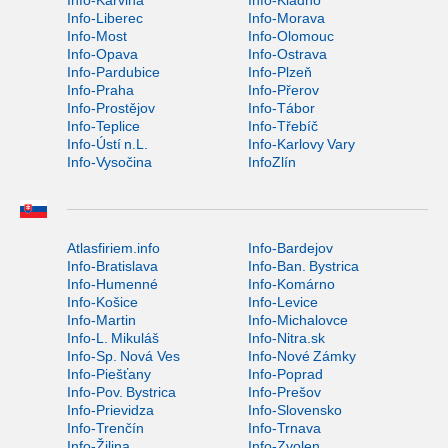
Info-Karviná
Info-Kladno
Info-Liberec
Info-Morava
Info-Most
Info-Olomouc
Info-Opava
Info-Ostrava
Info-Pardubice
Info-Plzeň
Info-Praha
Info-Přerov
Info-Prostějov
Info-Tábor
Info-Teplice
Info-Třebíč
Info-Ústí n.L.
Info-Karlovy Vary
Info-Vysočina
InfoZlín
Atlasfiriem.info
Info-Bardejov
Info-Bratislava
Info-Ban. Bystrica
Info-Humenné
Info-Komárno
Info-Košice
Info-Levice
Info-Martin
Info-Michalovce
Info-L. Mikuláš
Info-Nitra.sk
Info-Sp. Nová Ves
Info-Nové Zámky
Info-Piešťany
Info-Poprad
Info-Pov. Bystrica
Info-Prešov
Info-Prievidza
Info-Slovensko
Info-Trenčín
Info-Trnava
Info-Žilina
Info-Zvolen