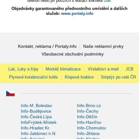
telefon nebo při potížích s editací klikněte
zde
.
Objednávky garantovaného přednostního umístění a dalších
služeb:
www.portaly.info
Kontakt, reklama / Portaly.info
Naše reklamní prvky
Všeobecné obchodní podmínky
Luk, Luky a šípy
Montáž klimatizace
Včelařství a med
JCB
Plynové kondenzační kotle
Klopové krabice
Striptýz po celé ČR
Info-M. Boleslav
Info-Brno.cz
Info-Budějovice
Info-Čechy
Info-Česká Lípa
Info-Děčín
InfoFrýdek-Místek
Info-Havířov
Info-Hradec Kr.
Info-Chomutov
Info-Jablonec n.N.
Info-Jihlava