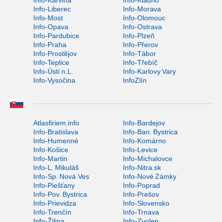
Info-Karviná
Info-Kladno
Info-Liberec
Info-Morava
Info-Most
Info-Olomouc
Info-Opava
Info-Ostrava
Info-Pardubice
Info-Plzeň
Info-Praha
Info-Přerov
Info-Prostějov
Info-Tábor
Info-Teplice
Info-Třebíč
Info-Ústí n.L.
Info-Karlovy Vary
Info-Vysočina
InfoZlín
Atlasfiriem.info
Info-Bardejov
Info-Bratislava
Info-Ban. Bystrica
Info-Humenné
Info-Komárno
Info-Košice
Info-Levice
Info-Martin
Info-Michalovce
Info-L. Mikuláš
Info-Nitra.sk
Info-Sp. Nová Ves
Info-Nové Zámky
Info-Piešťany
Info-Poprad
Info-Pov. Bystrica
Info-Prešov
Info-Prievidza
Info-Slovensko
Info-Trenčín
Info-Trnava
Info-Žilina
Info-Zvolen