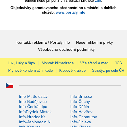
telefon nebo při potížích s editací klikněte
zde
.
Objednávky garantovaného přednostního umístění a dalších
služeb:
www.portaly.info
Kontakt, reklama / Portaly.info
Naše reklamní prvky
Všeobecné obchodní podmínky
Luk, Luky a šípy
Montáž klimatizace
Včelařství a med
JCB
Plynové kondenzační kotle
Klopové krabice
Striptýz po celé ČR
Info-M. Boleslav
Info-Brno.cz
Info-Budějovice
Info-Čechy
Info-Česká Lípa
Info-Děčín
InfoFrýdek-Místek
Info-Havířov
Info-Hradec Kr.
Info-Chomutov
Info-Jablonec n.N.
Info-Jihlava