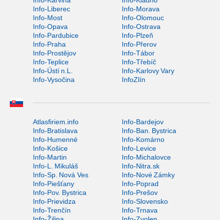
Info-Karviná
Info-Kladno
Info-Liberec
Info-Morava
Info-Most
Info-Olomouc
Info-Opava
Info-Ostrava
Info-Pardubice
Info-Plzeň
Info-Praha
Info-Přerov
Info-Prostějov
Info-Tábor
Info-Teplice
Info-Třebíč
Info-Ústí n.L.
Info-Karlovy Vary
Info-Vysočina
InfoZlín
Atlasfiriem.info
Info-Bardejov
Info-Bratislava
Info-Ban. Bystrica
Info-Humenné
Info-Komárno
Info-Košice
Info-Levice
Info-Martin
Info-Michalovce
Info-L. Mikuláš
Info-Nitra.sk
Info-Sp. Nová Ves
Info-Nové Zámky
Info-Piešťany
Info-Poprad
Info-Pov. Bystrica
Info-Prešov
Info-Prievidza
Info-Slovensko
Info-Trenčín
Info-Trnava
Info-Žilina
Info-Zvolen