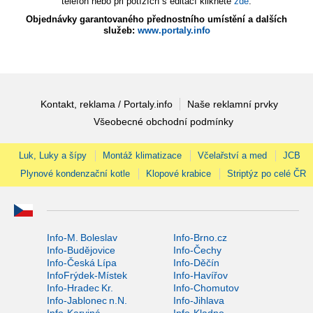
telefon nebo při potížích s editací klikněte
zde
.
Objednávky garantovaného přednostního umístění a dalších
služeb:
www.portaly.info
Kontakt, reklama / Portaly.info
Naše reklamní prvky
Všeobecné obchodní podmínky
Luk, Luky a šípy
Montáž klimatizace
Včelařství a med
JCB
Plynové kondenzační kotle
Klopové krabice
Striptýz po celé ČR
Info-M. Boleslav
Info-Brno.cz
Info-Budějovice
Info-Čechy
Info-Česká Lípa
Info-Děčín
InfoFrýdek-Místek
Info-Havířov
Info-Hradec Kr.
Info-Chomutov
Info-Jablonec n.N.
Info-Jihlava