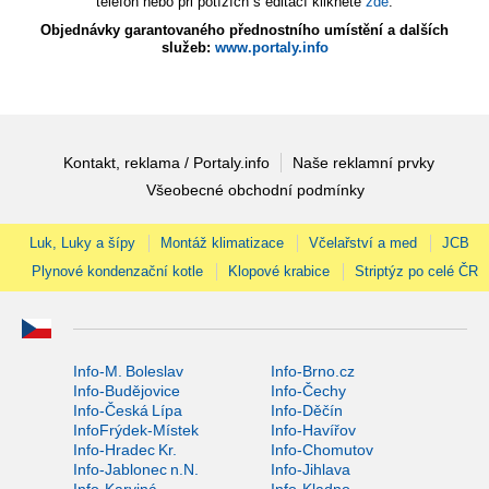
telefon nebo při potížích s editací klikněte
zde
.
Objednávky garantovaného přednostního umístění a dalších
služeb:
www.portaly.info
Kontakt, reklama / Portaly.info
Naše reklamní prvky
Všeobecné obchodní podmínky
Luk, Luky a šípy
Montáž klimatizace
Včelařství a med
JCB
Plynové kondenzační kotle
Klopové krabice
Striptýz po celé ČR
Info-M. Boleslav
Info-Brno.cz
Info-Budějovice
Info-Čechy
Info-Česká Lípa
Info-Děčín
InfoFrýdek-Místek
Info-Havířov
Info-Hradec Kr.
Info-Chomutov
Info-Jablonec n.N.
Info-Jihlava