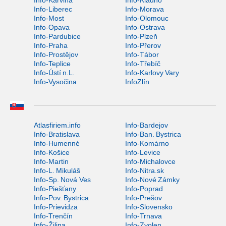
Info-Karviná
Info-Kladno
Info-Liberec
Info-Morava
Info-Most
Info-Olomouc
Info-Opava
Info-Ostrava
Info-Pardubice
Info-Plzeň
Info-Praha
Info-Přerov
Info-Prostějov
Info-Tábor
Info-Teplice
Info-Třebíč
Info-Ústí n.L.
Info-Karlovy Vary
Info-Vysočina
InfoZlín
Atlasfiriem.info
Info-Bardejov
Info-Bratislava
Info-Ban. Bystrica
Info-Humenné
Info-Komárno
Info-Košice
Info-Levice
Info-Martin
Info-Michalovce
Info-L. Mikuláš
Info-Nitra.sk
Info-Sp. Nová Ves
Info-Nové Zámky
Info-Piešťany
Info-Poprad
Info-Pov. Bystrica
Info-Prešov
Info-Prievidza
Info-Slovensko
Info-Trenčín
Info-Trnava
Info-Žilina
Info-Zvolen