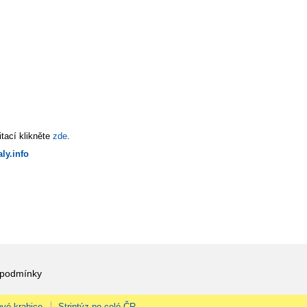
tací klikněte
zde
.
ly.info
 podmínky
vé krabice
Striptýz po celé ČR