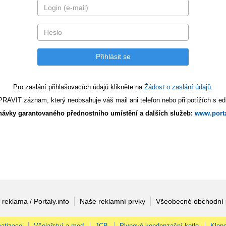
Pro zaslání přihlašovacích údajů klikněte na
Žádost o zaslání údajů.
AVIT záznam, který neobsahuje váš mail ani telefon nebo při potížích s edi
ávky garantovaného přednostního umístění a dalších služeb:
www.porta
 reklama / Portaly.info
Naše reklamní prvky
Všeobecné obchodní
atizace
Včelařství a med
JCB
Plynové kondenzační kotle
Klopo