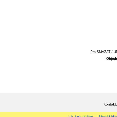
Pro SMAZAT / UPR
Objedn
Kontakt,
Luk, Luky a šípy
Montáž klim