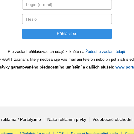
Pro zaslání přihlašovacích údajů klikněte na
Žádost o zaslání údajů.
AVIT záznam, který neobsahuje váš mail ani telefon nebo při potížích s edi
ávky garantovaného přednostního umístění a dalších služeb:
www.porta
 reklama / Portaly.info
Naše reklamní prvky
Všeobecné obchodní
atizace
Včelařství a med
JCB
Plynové kondenzační kotle
Klopo