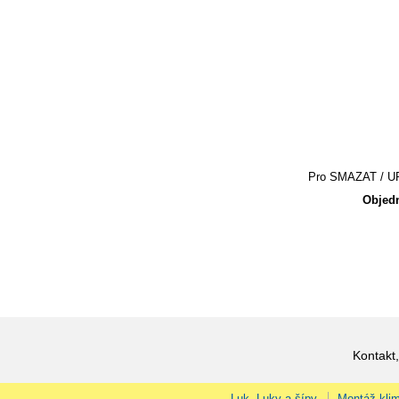
Pro SMAZAT / UPR
Objedn
Kontakt,
Luk, Luky a šípy
Montáž klim