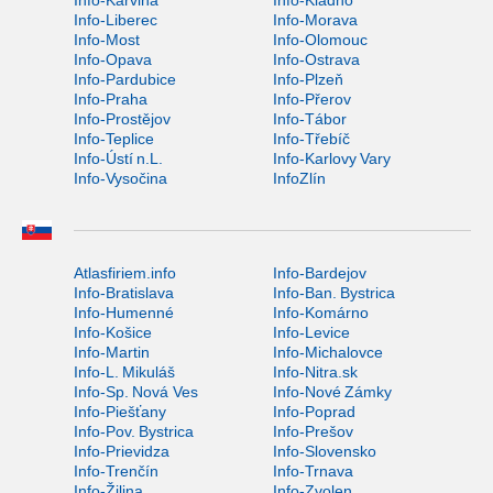
Info-Karviná
Info-Kladno
Info-Liberec
Info-Morava
Info-Most
Info-Olomouc
Info-Opava
Info-Ostrava
Info-Pardubice
Info-Plzeň
Info-Praha
Info-Přerov
Info-Prostějov
Info-Tábor
Info-Teplice
Info-Třebíč
Info-Ústí n.L.
Info-Karlovy Vary
Info-Vysočina
InfoZlín
Atlasfiriem.info
Info-Bardejov
Info-Bratislava
Info-Ban. Bystrica
Info-Humenné
Info-Komárno
Info-Košice
Info-Levice
Info-Martin
Info-Michalovce
Info-L. Mikuláš
Info-Nitra.sk
Info-Sp. Nová Ves
Info-Nové Zámky
Info-Piešťany
Info-Poprad
Info-Pov. Bystrica
Info-Prešov
Info-Prievidza
Info-Slovensko
Info-Trenčín
Info-Trnava
Info-Žilina
Info-Zvolen