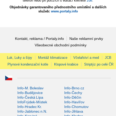
telefon nebo při potížích s editací klikněte
zde
.
Objednávky garantovaného přednostního umístění a dalších
služeb:
www.portaly.info
Kontakt, reklama / Portaly.info
Naše reklamní prvky
Všeobecné obchodní podmínky
Luk, Luky a šípy
Montáž klimatizace
Včelařství a med
JCB
Plynové kondenzační kotle
Klopové krabice
Striptýz po celé ČR
Info-M. Boleslav
Info-Brno.cz
Info-Budějovice
Info-Čechy
Info-Česká Lípa
Info-Děčín
InfoFrýdek-Místek
Info-Havířov
Info-Hradec Kr.
Info-Chomutov
Info-Jablonec n.N.
Info-Jihlava