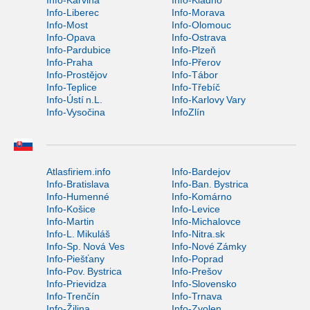
Info-Karviná
Info-Kladno
Info-Liberec
Info-Morava
Info-Most
Info-Olomouc
Info-Opava
Info-Ostrava
Info-Pardubice
Info-Plzeň
Info-Praha
Info-Přerov
Info-Prostějov
Info-Tábor
Info-Teplice
Info-Třebíč
Info-Ústí n.L.
Info-Karlovy Vary
Info-Vysočina
InfoZlín
Atlasfiriem.info
Info-Bardejov
Info-Bratislava
Info-Ban. Bystrica
Info-Humenné
Info-Komárno
Info-Košice
Info-Levice
Info-Martin
Info-Michalovce
Info-L. Mikuláš
Info-Nitra.sk
Info-Sp. Nová Ves
Info-Nové Zámky
Info-Piešťany
Info-Poprad
Info-Pov. Bystrica
Info-Prešov
Info-Prievidza
Info-Slovensko
Info-Trenčín
Info-Trnava
Info-Žilina
Info-Zvolen