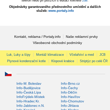
telefon nebo při potížích s editací klikněte
zde
.
Objednávky garantovaného přednostního umístění a dalších
služeb:
www.portaly.info
Kontakt, reklama / Portaly.info
Naše reklamní prvky
Všeobecné obchodní podmínky
Luk, Luky a šípy
Montáž klimatizace
Včelařství a med
JCB
Plynové kondenzační kotle
Klopové krabice
Striptýz po celé ČR
Info-M. Boleslav
Info-Brno.cz
Info-Budějovice
Info-Čechy
Info-Česká Lípa
Info-Děčín
InfoFrýdek-Místek
Info-Havířov
Info-Hradec Kr.
Info-Chomutov
Info-Jablonec n.N.
Info-Jihlava