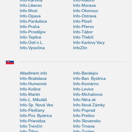
Info-Karviná
Info-Kladno
Info-Liberec
Info-Morava
Info-Most
Info-Olomouc
Info-Opava
Info-Ostrava
Info-Pardubice
Info-Plzeň
Info-Praha
Info-Přerov
Info-Prostějov
Info-Tábor
Info-Teplice
Info-Třebíč
Info-Ústí n.L.
Info-Karlovy Vary
Info-Vysočina
InfoZlín
Atlasfiriem.info
Info-Bardejov
Info-Bratislava
Info-Ban. Bystrica
Info-Humenné
Info-Komárno
Info-Košice
Info-Levice
Info-Martin
Info-Michalovce
Info-L. Mikuláš
Info-Nitra.sk
Info-Sp. Nová Ves
Info-Nové Zámky
Info-Piešťany
Info-Poprad
Info-Pov. Bystrica
Info-Prešov
Info-Prievidza
Info-Slovensko
Info-Trenčín
Info-Trnava
Info-Žilina
Info-Zvolen