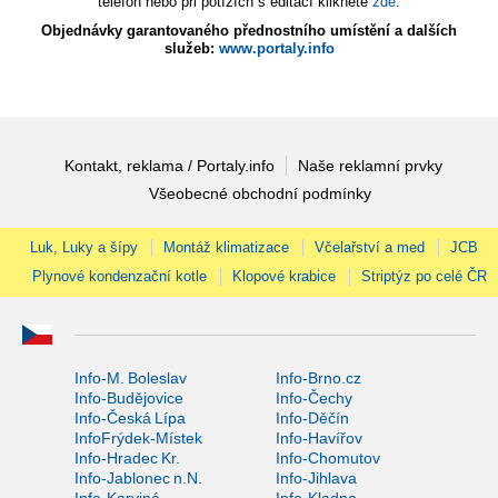
telefon nebo při potížích s editací klikněte
zde
.
Objednávky garantovaného přednostního umístění a dalších
služeb:
www.portaly.info
Kontakt, reklama / Portaly.info
Naše reklamní prvky
Všeobecné obchodní podmínky
Luk, Luky a šípy
Montáž klimatizace
Včelařství a med
JCB
Plynové kondenzační kotle
Klopové krabice
Striptýz po celé ČR
Info-M. Boleslav
Info-Brno.cz
Info-Budějovice
Info-Čechy
Info-Česká Lípa
Info-Děčín
InfoFrýdek-Místek
Info-Havířov
Info-Hradec Kr.
Info-Chomutov
Info-Jablonec n.N.
Info-Jihlava