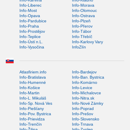
Info-Karviná
Info-Kladno
Info-Liberec
Info-Morava
Info-Most
Info-Olomouc
Info-Opava
Info-Ostrava
Info-Pardubice
Info-Plzeň
Info-Praha
Info-Přerov
Info-Prostějov
Info-Tábor
Info-Teplice
Info-Třebíč
Info-Ústí n.L.
Info-Karlovy Vary
Info-Vysočina
InfoZlín
Atlasfiriem.info
Info-Bardejov
Info-Bratislava
Info-Ban. Bystrica
Info-Humenné
Info-Komárno
Info-Košice
Info-Levice
Info-Martin
Info-Michalovce
Info-L. Mikuláš
Info-Nitra.sk
Info-Sp. Nová Ves
Info-Nové Zámky
Info-Piešťany
Info-Poprad
Info-Pov. Bystrica
Info-Prešov
Info-Prievidza
Info-Slovensko
Info-Trenčín
Info-Trnava
Info-Žilina
Info-Zvolen