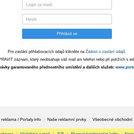
Pro zaslání přihlašovacích údajů klikněte na
Žádost o zaslání údajů.
AVIT záznam, který neobsahuje váš mail ani telefon nebo při potížích s edi
ávky garantovaného přednostního umístění a dalších služeb:
www.porta
 reklama / Portaly.info
Naše reklamní prvky
Všeobecné obchodní
atizace
Včelařství a med
JCB
Plynové kondenzační kotle
Klopo