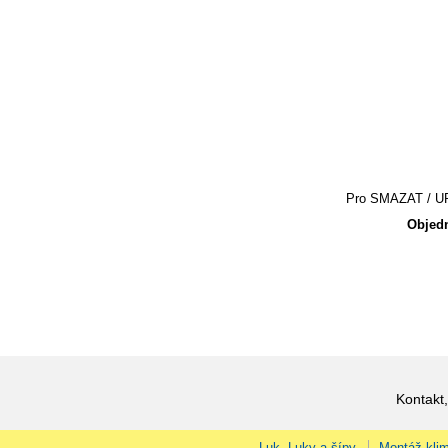
Pro SMAZAT / UPR
Objedn
Kontakt,
Luk, Luky a šípy
Montáž klim