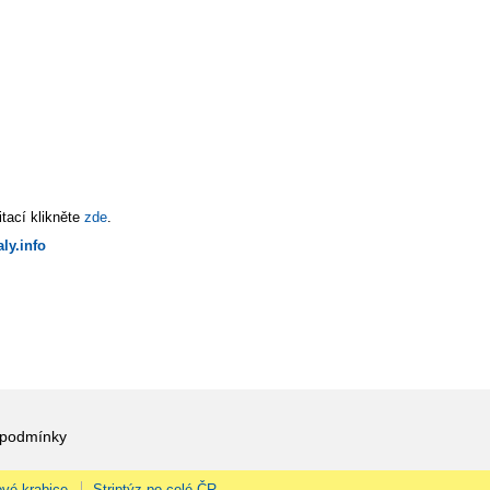
tací klikněte
zde
.
ly.info
 podmínky
vé krabice
Striptýz po celé ČR