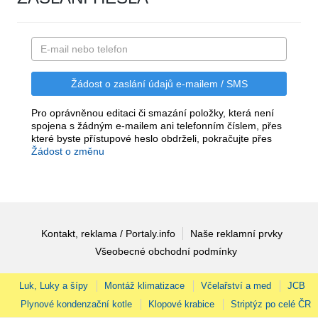
Pro oprávněnou editaci či smazání položky, která není
spojena s žádným e-mailem ani telefonním číslem, přes
které byste přístupové heslo obdrželi, pokračujte přes
Žádost o změnu
Kontakt, reklama / Portaly.info
Naše reklamní prvky
Všeobecné obchodní podmínky
Luk, Luky a šípy
Montáž klimatizace
Včelařství a med
JCB
Plynové kondenzační kotle
Klopové krabice
Striptýz po celé ČR