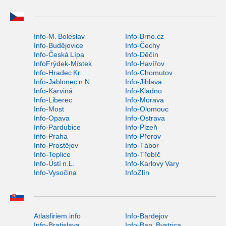
Info-M. Boleslav
Info-Brno.cz
Info-Budějovice
Info-Čechy
Info-Česká Lípa
Info-Děčín
InfoFrýdek-Místek
Info-Havířov
Info-Hradec Kr.
Info-Chomutov
Info-Jablonec n.N.
Info-Jihlava
Info-Karviná
Info-Kladno
Info-Liberec
Info-Morava
Info-Most
Info-Olomouc
Info-Opava
Info-Ostrava
Info-Pardubice
Info-Plzeň
Info-Praha
Info-Přerov
Info-Prostějov
Info-Tábor
Info-Teplice
Info-Třebíč
Info-Ústí n.L.
Info-Karlovy Vary
Info-Vysočina
InfoZlín
Atlasfiriem.info
Info-Bardejov
Info-Bratislava
Info-Ban. Bystrica